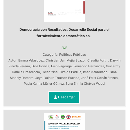
Democracia con Resultados. Desarrollo Social para el
fortalecimiento democrático en...
PDF
Categoría:
Políticas Públicas
Autor:
Emma Velásquez
,
Christian Jair Mejia Suazo.
,
Claudia Fortin
,
Darwin
Pineda Pereira
,
Dina Bonilla
,
Evin Pagoaga
,
Fernando Hernández
,
Guillermy
Dariela Crescencio
,
Helen Yisel Turcios Padilla
,
Imer Maldonado
,
Isma
Mariely Romero
,
Jeydi Yajaira Trochez Euceda
,
José Félix Cobán Franco
,
Paula Karina Müller Gómez
,
Suna Emilia Chávez Wood
Descargar