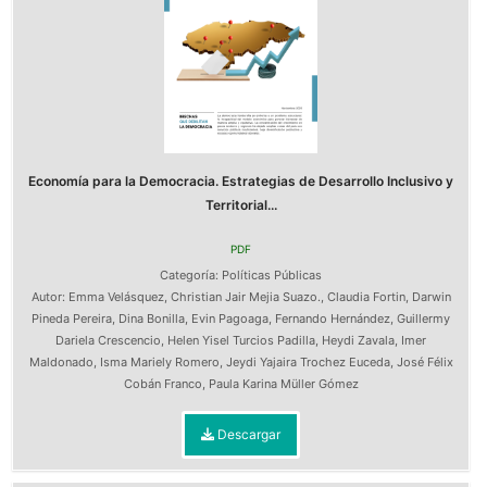
Economía para la Democracia. Estrategias de Desarrollo Inclusivo y
Territorial...
PDF
Categoría:
Políticas Públicas
Autor:
Emma Velásquez
,
Christian Jair Mejia Suazo.
,
Claudia Fortin
,
Darwin
Pineda Pereira
,
Dina Bonilla
,
Evin Pagoaga
,
Fernando Hernández
,
Guillermy
Dariela Crescencio
,
Helen Yisel Turcios Padilla
,
Heydi Zavala
,
Imer
Maldonado
,
Isma Mariely Romero
,
Jeydi Yajaira Trochez Euceda
,
José Félix
Cobán Franco
,
Paula Karina Müller Gómez
Descargar