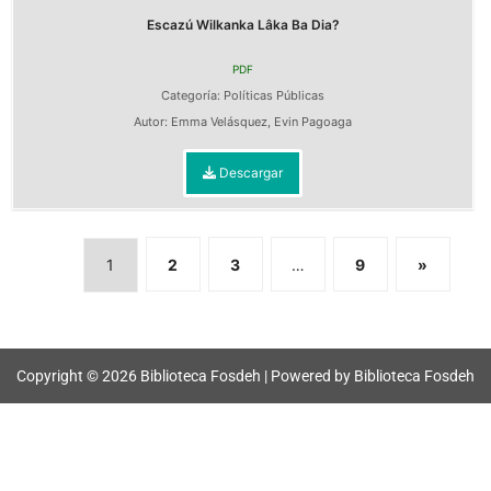
Escazú Wilkanka Lâka Ba Dia?
PDF
Categoría:
Políticas Públicas
Autor:
Emma Velásquez
,
Evin Pagoaga
Descargar
1
2
3
…
9
»
Copyright © 2026 Biblioteca Fosdeh | Powered by Biblioteca Fosdeh