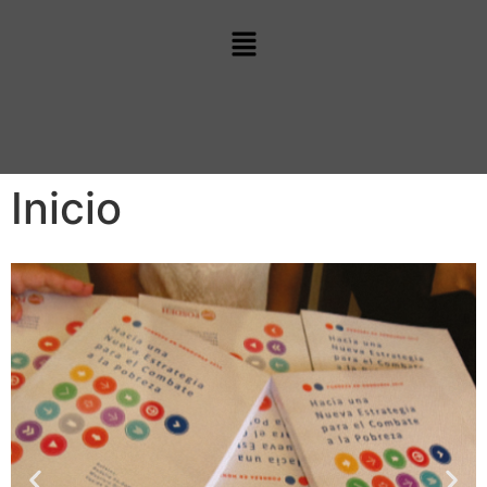
Inicio
Desarrollo Social
Esta categoría permite entender las
brechas estructurales que afectan a la
población y propone caminos para
garantizar el acceso universal a