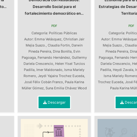
o...
Desarrollo Social para el
Estrategias de Desarr
fortalecimiento democrático en...
Territorial
PDF
PDF
s
Categoría:
Políticas Públicas
Categoría:
Polític
Autor:
Emma Velásquez
,
Christian Jair
Autor:
Emma Velásque
Mejia Suazo.
,
Claudia Fortin
,
Darwin
Mejia Suazo.
,
Claudia
Pineda Pereira
,
Dina Bonilla
,
Evin
Pineda Pereira
,
Dina
Pagoaga
,
Fernando Hernández
,
Guillermy
Pagoaga
,
Fernando Her
Dariela Crescencio
,
Helen Yisel Turcios
Dariela Crescencio
,
Hel
Padilla
,
Imer Maldonado
,
Isma Mariely
Padilla
,
Heydi Zavala
,
Romero
,
Jeydi Yajaira Trochez Euceda
,
Isma Mariely Romer
José Félix Cobán Franco
,
Paula Karina
Trochez Euceda
,
José Fé
Müller Gómez
,
Suna Emilia Chávez Wood
Paula Karina Mü
Descargar
Descar