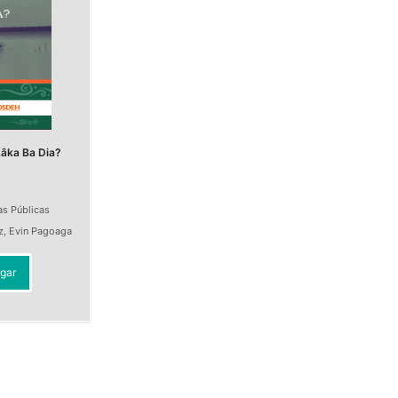
âka Ba Dia?
as Públicas
z
,
Evin Pagoaga
gar