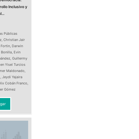
ollo Inclusivo y
...
as Públicas
z
,
Christian Jair
 Fortin
,
Darwin
 Bonilla
,
Evin
nández
,
Guillermy
en Yisel Turcios
Imer Maldonado
,
o
,
Jeydi Yajaira
lix Cobán Franco
,
ller Gómez
gar