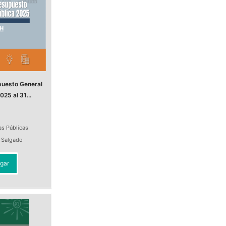
puesto General
025 al 31...
as Públicas
a Salgado
gar