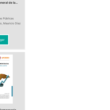
eral de la...
as Públicas
do
,
Mauricio Díaz
t
gar
Democracia.