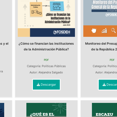
s y el
¿Cómo se financian las instituciones
Monitoreo del Presu
de la Administración Pública?
de la República 2
PDF
PDF
s
Categoría:
Políticas Públicas
Categoría:
Polític
dra
Autor:
Alejandra Salgado
Autor:
Alejandr
Descargar
Descar