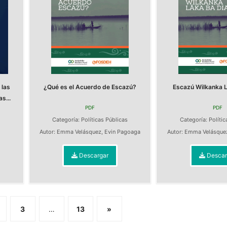
 las
¿Qué es el Acuerdo de Escazú?
Escazú Wilkanka L
s...
PDF
PDF
Categoría:
Políticas Públicas
Categoría:
Polític
s
Autor:
Emma Velásquez
,
Evin Pagoaga
Autor:
Emma Velásque
Descargar
Descar
3
…
13
»