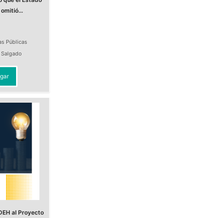
omitió...
as Públicas
a Salgado
gar
DEH al Proyecto