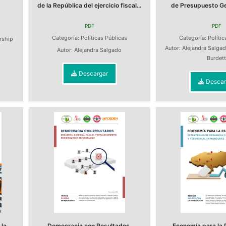
de la República del ejercicio fiscal...
de Presupuesto Gen
PDF
PDF
s
Categoría:
Políticas Públicas
Categoría:
Polític
ership
Autor:
Alejandra Salga
Autor:
Alejandra Salgado
Burdet
Descargar
Descar
la
Democracia con Resultados.
Economía para la 