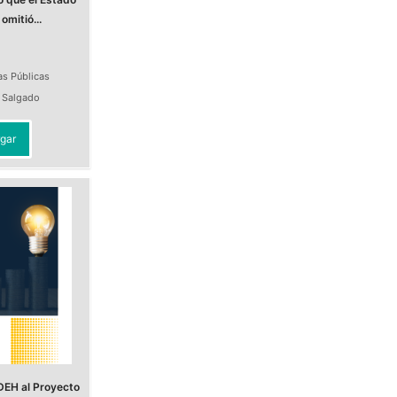
omitió...
as Públicas
a Salgado
gar
DEH al Proyecto