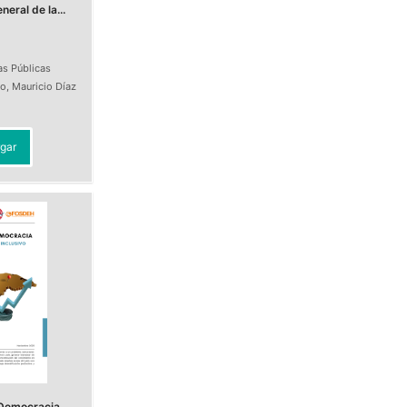
eral de la...
as Públicas
do
,
Mauricio Díaz
t
gar
Democracia.