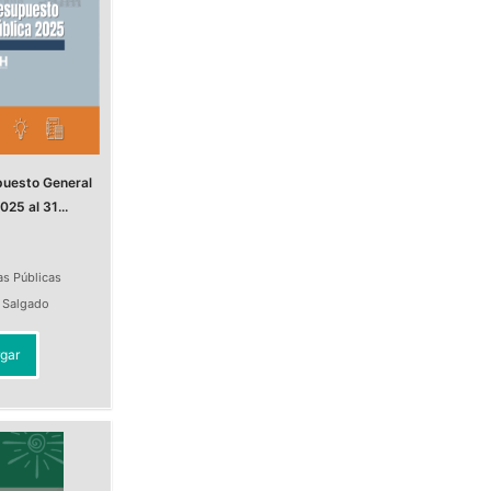
puesto General
025 al 31...
as Públicas
a Salgado
gar