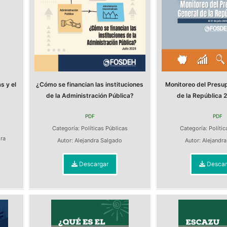
s y el
¿Cómo se financian las instituciones
Monitoreo del Presu
de la Administración Pública?
de la República 2
PDF
PDF
s
Categoría:
Políticas Públicas
Categoría:
Polític
dra
Autor:
Alejandra Salgado
Autor:
Alejandr
Descargar
Descar