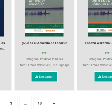
 las
¿Qué es el Acuerdo de Escazú?
Escazú Wilkanka L
s...
PDF
PDF
Categoría:
Políticas Públicas
Categoría:
Polític
s
Autor:
Emma Velásquez
,
Evin Pagoaga
Autor:
Emma Velásque
Descargar
Descar
3
…
13
»