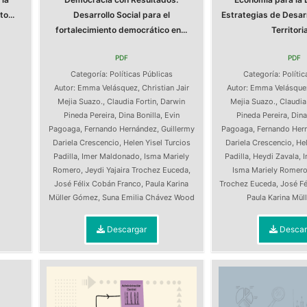
o...
Desarrollo Social para el
Estrategias de Desarr
fortalecimiento democrático en...
Territorial
PDF
PDF
s
Categoría:
Políticas Públicas
Categoría:
Polític
Autor:
Emma Velásquez
,
Christian Jair
Autor:
Emma Velásque
Mejia Suazo.
,
Claudia Fortin
,
Darwin
Mejia Suazo.
,
Claudia
Pineda Pereira
,
Dina Bonilla
,
Evin
Pineda Pereira
,
Dina
Pagoaga
,
Fernando Hernández
,
Guillermy
Pagoaga
,
Fernando Her
Dariela Crescencio
,
Helen Yisel Turcios
Dariela Crescencio
,
Hel
Padilla
,
Imer Maldonado
,
Isma Mariely
Padilla
,
Heydi Zavala
,
Romero
,
Jeydi Yajaira Trochez Euceda
,
Isma Mariely Romer
José Félix Cobán Franco
,
Paula Karina
Trochez Euceda
,
José Fé
Müller Gómez
,
Suna Emilia Chávez Wood
Paula Karina Mü
Descargar
Descar