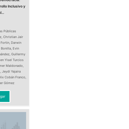
ollo Inclusivo y
...
as Públicas
z
,
Christian Jair
 Fortin
,
Darwin
 Bonilla
,
Evin
nández
,
Guillermy
en Yisel Turcios
Imer Maldonado
,
o
,
Jeydi Yajaira
lix Cobán Franco
,
ller Gómez
gar