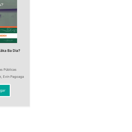
âka Ba Dia?
as Públicas
z
,
Evin Pagoaga
gar