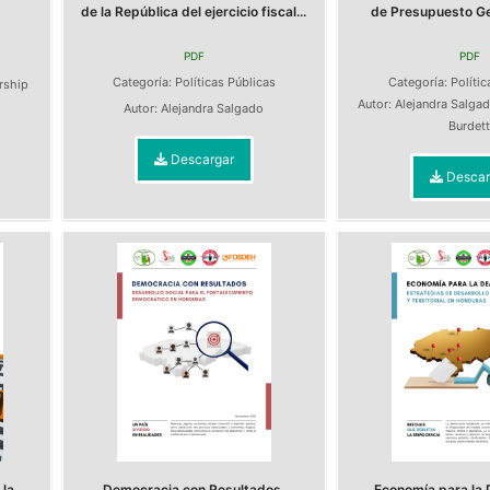
de la República del ejercicio fiscal...
de Presupuesto Gen
PDF
PDF
s
Categoría:
Políticas Públicas
Categoría:
Polític
ership
Autor:
Alejandra Salga
Autor:
Alejandra Salgado
Burdet
Descargar
Descar
la
Democracia con Resultados.
Economía para la 