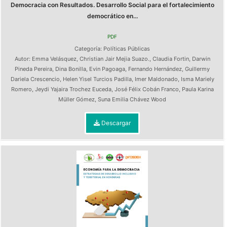
Democracia con Resultados. Desarrollo Social para el fortalecimiento
democrático en...
PDF
Categoría:
Políticas Públicas
Autor:
Emma Velásquez
,
Christian Jair Mejia Suazo.
,
Claudia Fortin
,
Darwin
Pineda Pereira
,
Dina Bonilla
,
Evin Pagoaga
,
Fernando Hernández
,
Guillermy
Dariela Crescencio
,
Helen Yisel Turcios Padilla
,
Imer Maldonado
,
Isma Mariely
Romero
,
Jeydi Yajaira Trochez Euceda
,
José Félix Cobán Franco
,
Paula Karina
Müller Gómez
,
Suna Emilia Chávez Wood
Descargar