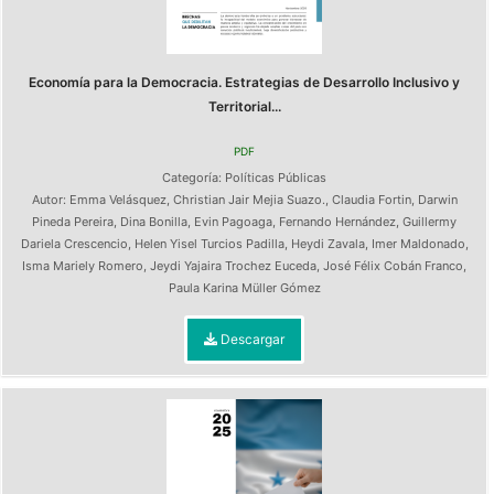
Economía para la Democracia. Estrategias de Desarrollo Inclusivo y
Territorial...
PDF
Categoría:
Políticas Públicas
Autor:
Emma Velásquez
,
Christian Jair Mejia Suazo.
,
Claudia Fortin
,
Darwin
Pineda Pereira
,
Dina Bonilla
,
Evin Pagoaga
,
Fernando Hernández
,
Guillermy
Dariela Crescencio
,
Helen Yisel Turcios Padilla
,
Heydi Zavala
,
Imer Maldonado
,
Isma Mariely Romero
,
Jeydi Yajaira Trochez Euceda
,
José Félix Cobán Franco
,
Paula Karina Müller Gómez
Descargar