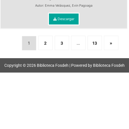
Autor:
Emma Velásquez
,
Evin Pagoaga
Descargar
1
2
3
…
13
»
Copyright © 2026 Biblioteca Fosdeh | Powered by Biblioteca Fosdeh