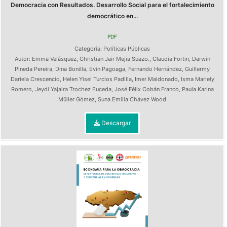
Democracia con Resultados. Desarrollo Social para el fortalecimiento
democrático en...
PDF
Categoría:
Políticas Públicas
Autor:
Emma Velásquez
,
Christian Jair Mejia Suazo.
,
Claudia Fortin
,
Darwin
Pineda Pereira
,
Dina Bonilla
,
Evin Pagoaga
,
Fernando Hernández
,
Guillermy
Dariela Crescencio
,
Helen Yisel Turcios Padilla
,
Imer Maldonado
,
Isma Mariely
Romero
,
Jeydi Yajaira Trochez Euceda
,
José Félix Cobán Franco
,
Paula Karina
Müller Gómez
,
Suna Emilia Chávez Wood
Descargar