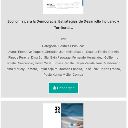
Economía para la Democracia. Estrategias de Desarrollo Inclusivo y
Territorial...
PDF
Categoría:
Políticas Públicas
Autor:
Emma Velásquez
,
Christian Jair Mejia Suazo.
,
Claudia Fortin
,
Darwin
Pineda Pereira
,
Dina Bonilla
,
Evin Pagoaga
,
Fernando Hernández
,
Guillermy
Dariela Crescencio
,
Helen Yisel Turcios Padilla
,
Heydi Zavala
,
Imer Maldonado
,
Isma Mariely Romero
,
Jeydi Yajaira Trochez Euceda
,
José Félix Cobán Franco
,
Paula Karina Müller Gómez
Descargar