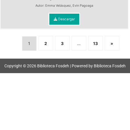
Autor:
Emma Velásquez
,
Evin Pagoaga
Descargar
1
2
3
…
13
»
Copyright © 2026 Biblioteca Fosdeh | Powered by Biblioteca Fosdeh