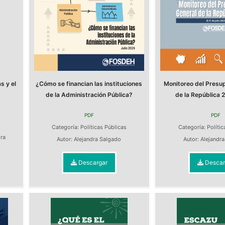
s y el
¿Cómo se financian las instituciones
Monitoreo del Presu
de la Administración Pública?
de la República 2
PDF
PDF
s
Categoría:
Políticas Públicas
Categoría:
Polític
dra
Autor:
Alejandra Salgado
Autor:
Alejandr
Descargar
Descar