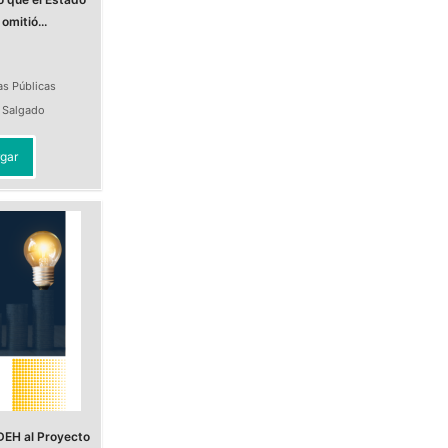
omitió...
as Públicas
a Salgado
gar
DEH al Proyecto