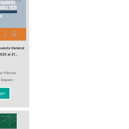
puesto General
025 al 31...
as Públicas
a Salgado
gar