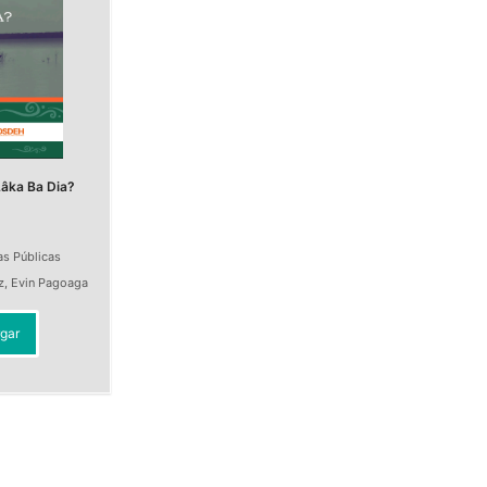
âka Ba Dia?
as Públicas
z
,
Evin Pagoaga
gar