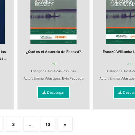
 las
¿Qué es el Acuerdo de Escazú?
Escazú Wilkanka L
s...
PDF
PDF
Categoría:
Políticas Públicas
Categoría:
Polític
s
Autor:
Emma Velásquez
,
Evin Pagoaga
Autor:
Emma Velásque
Descargar
Descar
3
…
13
»