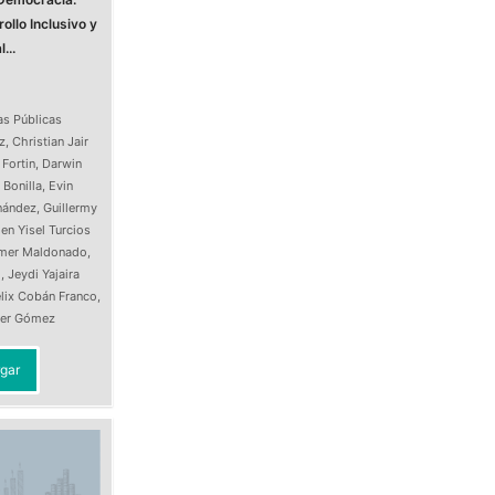
ollo Inclusivo y
...
as Públicas
z
,
Christian Jair
 Fortin
,
Darwin
 Bonilla
,
Evin
nández
,
Guillermy
en Yisel Turcios
Imer Maldonado
,
o
,
Jeydi Yajaira
lix Cobán Franco
,
ller Gómez
gar