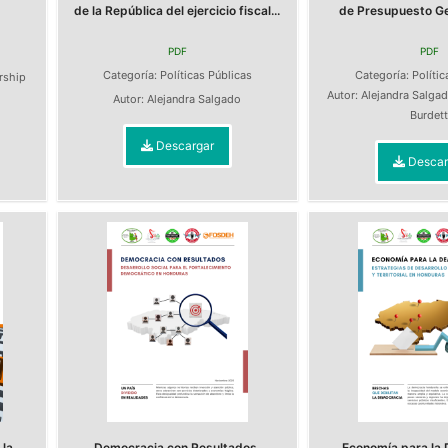
de la República del ejercicio fiscal...
de Presupuesto Gen
PDF
PDF
s
Categoría:
Políticas Públicas
Categoría:
Polític
ership
Autor:
Alejandra Salga
Autor:
Alejandra Salgado
Burdet
Descargar
Descar
la
Democracia con Resultados.
Economía para la 