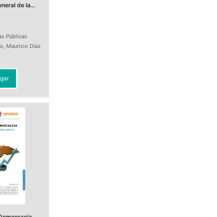
eral de la...
as Públicas
do
,
Mauricio Díaz
t
gar
Democracia.