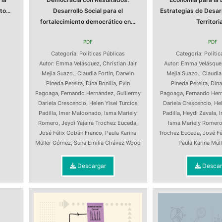
o...
Desarrollo Social para el
Estrategias de Desarr
fortalecimiento democrático en...
Territorial
PDF
PDF
s
Categoría:
Políticas Públicas
Categoría:
Polític
Autor:
Emma Velásquez
,
Christian Jair
Autor:
Emma Velásque
Mejia Suazo.
,
Claudia Fortin
,
Darwin
Mejia Suazo.
,
Claudia
Pineda Pereira
,
Dina Bonilla
,
Evin
Pineda Pereira
,
Dina
Pagoaga
,
Fernando Hernández
,
Guillermy
Pagoaga
,
Fernando Her
Dariela Crescencio
,
Helen Yisel Turcios
Dariela Crescencio
,
Hel
Padilla
,
Imer Maldonado
,
Isma Mariely
Padilla
,
Heydi Zavala
,
Romero
,
Jeydi Yajaira Trochez Euceda
,
Isma Mariely Romer
José Félix Cobán Franco
,
Paula Karina
Trochez Euceda
,
José Fé
Müller Gómez
,
Suna Emilia Chávez Wood
Paula Karina Mü
Descargar
Descar