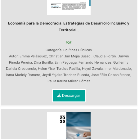
Economía para la Democracia. Estrategias de Desarrollo Inclusivo y
Territorial...
PDF
Categoría:
Políticas Públicas
Autor:
Emma Velásquez
,
Christian Jair Mejia Suazo.
,
Claudia Fortin
,
Darwin
Pineda Pereira
,
Dina Bonilla
,
Evin Pagoaga
,
Fernando Hernández
,
Guillermy
Dariela Crescencio
,
Helen Yisel Turcios Padilla
,
Heydi Zavala
,
Imer Maldonado
,
Isma Mariely Romero
,
Jeydi Yajaira Trochez Euceda
,
José Félix Cobán Franco
,
Paula Karina Müller Gómez
Descargar