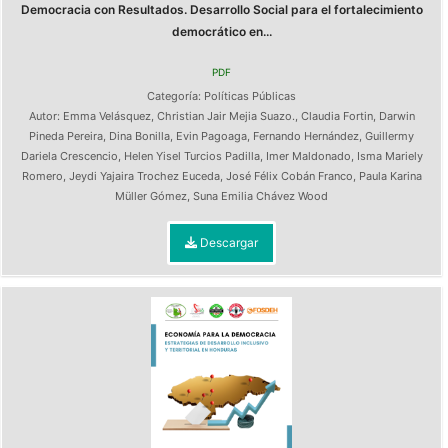
Democracia con Resultados. Desarrollo Social para el fortalecimiento
democrático en...
PDF
Categoría:
Políticas Públicas
Autor:
Emma Velásquez
,
Christian Jair Mejia Suazo.
,
Claudia Fortin
,
Darwin
Pineda Pereira
,
Dina Bonilla
,
Evin Pagoaga
,
Fernando Hernández
,
Guillermy
Dariela Crescencio
,
Helen Yisel Turcios Padilla
,
Imer Maldonado
,
Isma Mariely
Romero
,
Jeydi Yajaira Trochez Euceda
,
José Félix Cobán Franco
,
Paula Karina
Müller Gómez
,
Suna Emilia Chávez Wood
Descargar