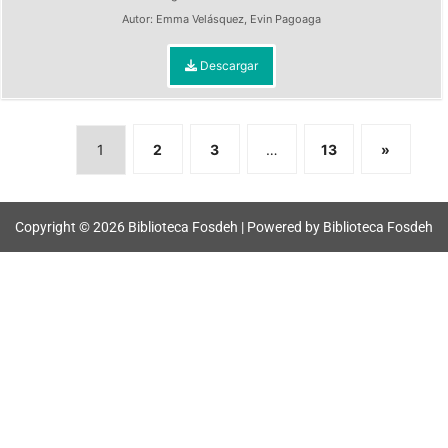
Autor:
Emma Velásquez
,
Evin Pagoaga
Descargar
1
2
3
…
13
»
Copyright © 2026 Biblioteca Fosdeh | Powered by Biblioteca Fosdeh