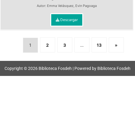
Autor:
Emma Velásquez
,
Evin Pagoaga
Descargar
1
2
3
…
13
»
Copyright © 2026 Biblioteca Fosdeh | Powered by Biblioteca Fosdeh