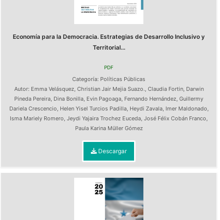
Economía para la Democracia. Estrategias de Desarrollo Inclusivo y
Territorial...
PDF
Categoría:
Políticas Públicas
Autor:
Emma Velásquez
,
Christian Jair Mejia Suazo.
,
Claudia Fortin
,
Darwin
Pineda Pereira
,
Dina Bonilla
,
Evin Pagoaga
,
Fernando Hernández
,
Guillermy
Dariela Crescencio
,
Helen Yisel Turcios Padilla
,
Heydi Zavala
,
Imer Maldonado
,
Isma Mariely Romero
,
Jeydi Yajaira Trochez Euceda
,
José Félix Cobán Franco
,
Paula Karina Müller Gómez
Descargar