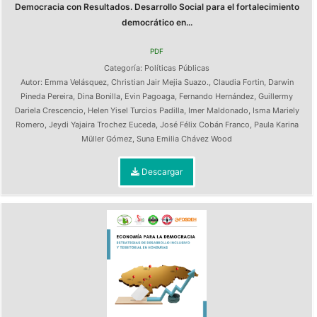
Democracia con Resultados. Desarrollo Social para el fortalecimiento
democrático en...
PDF
Categoría:
Políticas Públicas
Autor:
Emma Velásquez
,
Christian Jair Mejia Suazo.
,
Claudia Fortin
,
Darwin
Pineda Pereira
,
Dina Bonilla
,
Evin Pagoaga
,
Fernando Hernández
,
Guillermy
Dariela Crescencio
,
Helen Yisel Turcios Padilla
,
Imer Maldonado
,
Isma Mariely
Romero
,
Jeydi Yajaira Trochez Euceda
,
José Félix Cobán Franco
,
Paula Karina
Müller Gómez
,
Suna Emilia Chávez Wood
Descargar