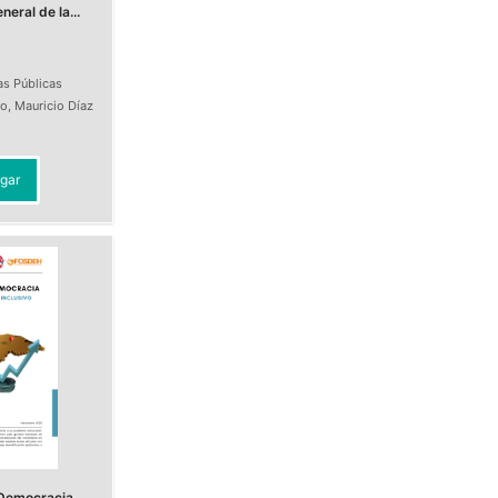
eral de la...
as Públicas
do
,
Mauricio Díaz
t
gar
Democracia.