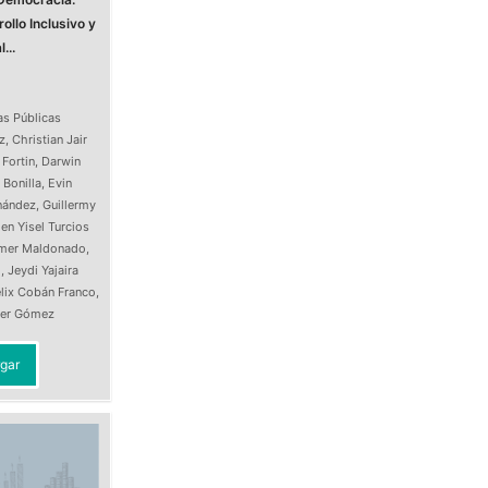
ollo Inclusivo y
...
as Públicas
z
,
Christian Jair
 Fortin
,
Darwin
 Bonilla
,
Evin
nández
,
Guillermy
en Yisel Turcios
Imer Maldonado
,
o
,
Jeydi Yajaira
lix Cobán Franco
,
ller Gómez
gar