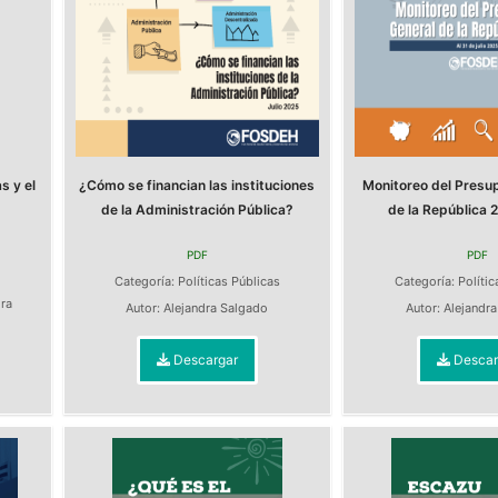
s y el
¿Cómo se financian las instituciones
Monitoreo del Presu
de la Administración Pública?
de la República 2
PDF
PDF
s
Categoría:
Políticas Públicas
Categoría:
Polític
dra
Autor:
Alejandra Salgado
Autor:
Alejandr
Descargar
Descar