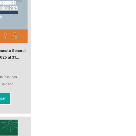
puesto General
025 al 31...
as Públicas
a Salgado
gar