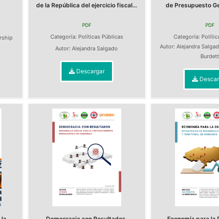
de la República del ejercicio fiscal...
de Presupuesto Gen
PDF
PDF
s
Categoría:
Políticas Públicas
Categoría:
Polític
ership
Autor:
Alejandra Salga
Autor:
Alejandra Salgado
Burdet
Descargar
Descar
la
Democracia con Resultados.
Economía para la 