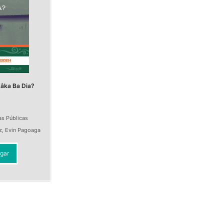
âka Ba Dia?
as Públicas
z
,
Evin Pagoaga
gar