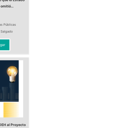
omitió...
as Públicas
a Salgado
gar
DEH al Proyecto