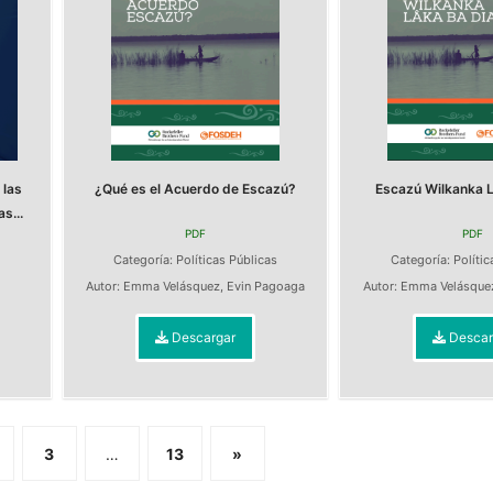
 las
¿Qué es el Acuerdo de Escazú?
Escazú Wilkanka L
s...
PDF
PDF
Categoría:
Políticas Públicas
Categoría:
Polític
s
Autor:
Emma Velásquez
,
Evin Pagoaga
Autor:
Emma Velásque
Descargar
Descar
3
…
13
»