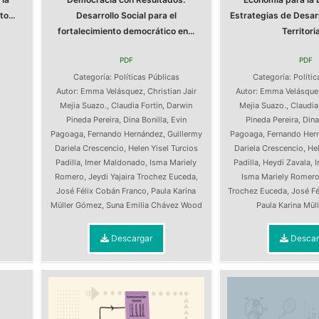
o...
Desarrollo Social para el
Estrategias de Desarr
fortalecimiento democrático en...
Territorial
PDF
PDF
s
Categoría:
Políticas Públicas
Categoría:
Polític
Autor:
Emma Velásquez
,
Christian Jair
Autor:
Emma Velásque
Mejia Suazo.
,
Claudia Fortin
,
Darwin
Mejia Suazo.
,
Claudia
Pineda Pereira
,
Dina Bonilla
,
Evin
Pineda Pereira
,
Dina
Pagoaga
,
Fernando Hernández
,
Guillermy
Pagoaga
,
Fernando Her
Dariela Crescencio
,
Helen Yisel Turcios
Dariela Crescencio
,
Hel
Padilla
,
Imer Maldonado
,
Isma Mariely
Padilla
,
Heydi Zavala
,
Romero
,
Jeydi Yajaira Trochez Euceda
,
Isma Mariely Romer
José Félix Cobán Franco
,
Paula Karina
Trochez Euceda
,
José Fé
Müller Gómez
,
Suna Emilia Chávez Wood
Paula Karina Mü
Descargar
Descar