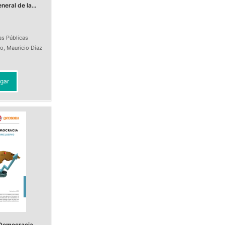
eral de la...
as Públicas
do
,
Mauricio Díaz
t
gar
Democracia.