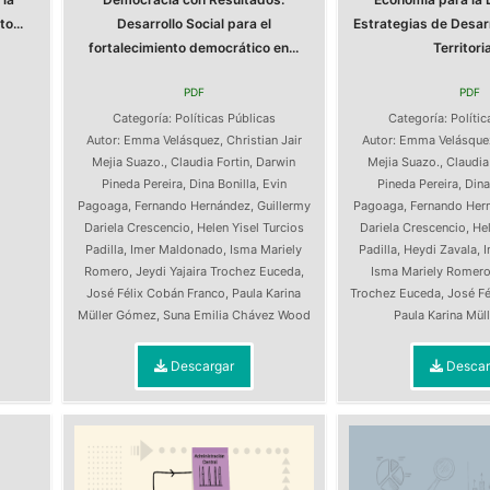
o...
Desarrollo Social para el
Estrategias de Desarr
fortalecimiento democrático en...
Territorial
PDF
PDF
s
Categoría:
Políticas Públicas
Categoría:
Polític
Autor:
Emma Velásquez
,
Christian Jair
Autor:
Emma Velásque
Mejia Suazo.
,
Claudia Fortin
,
Darwin
Mejia Suazo.
,
Claudia
Pineda Pereira
,
Dina Bonilla
,
Evin
Pineda Pereira
,
Dina
Pagoaga
,
Fernando Hernández
,
Guillermy
Pagoaga
,
Fernando Her
Dariela Crescencio
,
Helen Yisel Turcios
Dariela Crescencio
,
Hel
Padilla
,
Imer Maldonado
,
Isma Mariely
Padilla
,
Heydi Zavala
,
Romero
,
Jeydi Yajaira Trochez Euceda
,
Isma Mariely Romer
José Félix Cobán Franco
,
Paula Karina
Trochez Euceda
,
José Fé
Müller Gómez
,
Suna Emilia Chávez Wood
Paula Karina Mü
Descargar
Descar