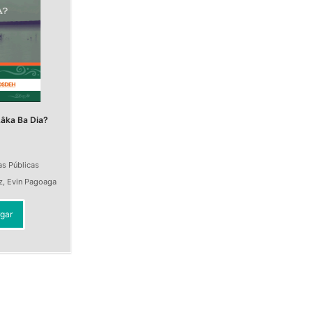
âka Ba Dia?
as Públicas
z
,
Evin Pagoaga
gar