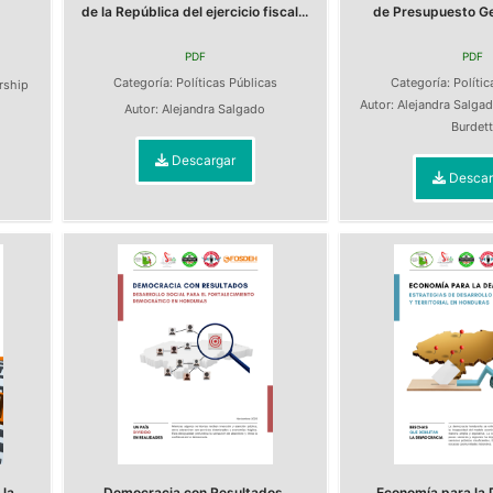
de la República del ejercicio fiscal...
de Presupuesto Gen
PDF
PDF
s
Categoría:
Políticas Públicas
Categoría:
Polític
ership
Autor:
Alejandra Salga
Autor:
Alejandra Salgado
Burdet
Descargar
Descar
la
Democracia con Resultados.
Economía para la 