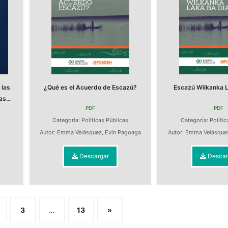
 las
¿Qué es el Acuerdo de Escazú?
Escazú Wilkanka L
s...
PDF
PDF
Categoría:
Políticas Públicas
Categoría:
Polític
s
Autor:
Emma Velásquez
,
Evin Pagoaga
Autor:
Emma Velásque
Descargar
Descar
3
…
13
»