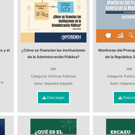
s y el
¿Cómo se financian las instituciones
Monitoreo del Presu
de la Administración Pública?
de la República 2
PDF
PDF
s
Categoría:
Políticas Públicas
Categoría:
Polític
dra
Autor:
Alejandra Salgado
Autor:
Alejandr
Descargar
Descar