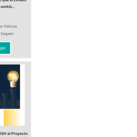
omitió...
as Públicas
a Salgado
gar
DEH al Proyecto