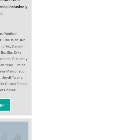
ollo Inclusivo y
...
as Públicas
z
,
Christian Jair
 Fortin
,
Darwin
 Bonilla
,
Evin
nández
,
Guillermy
en Yisel Turcios
Imer Maldonado
,
o
,
Jeydi Yajaira
lix Cobán Franco
,
ller Gómez
gar