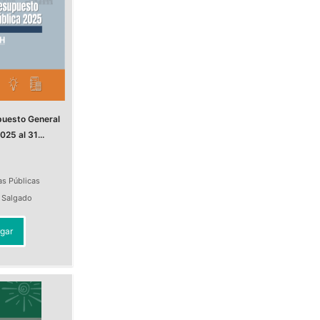
puesto General
025 al 31...
as Públicas
a Salgado
gar