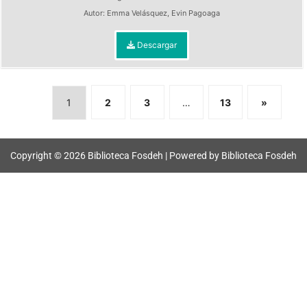
Autor:
Emma Velásquez
,
Evin Pagoaga
Descargar
1
2
3
…
13
»
Copyright © 2026 Biblioteca Fosdeh | Powered by Biblioteca Fosdeh