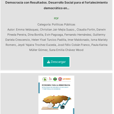
Democracia con Resultados. Desarrollo Social para el fortalecimiento
democrático en...
PDF
Categoría:
Políticas Públicas
Autor:
Emma Velásquez
,
Christian Jair Mejia Suazo.
,
Claudia Fortin
,
Darwin
Pineda Pereira
,
Dina Bonilla
,
Evin Pagoaga
,
Fernando Hernández
,
Guillermy
Dariela Crescencio
,
Helen Yisel Turcios Padilla
,
Imer Maldonado
,
Isma Mariely
Romero
,
Jeydi Yajaira Trochez Euceda
,
José Félix Cobán Franco
,
Paula Karina
Müller Gómez
,
Suna Emilia Chávez Wood
Descargar