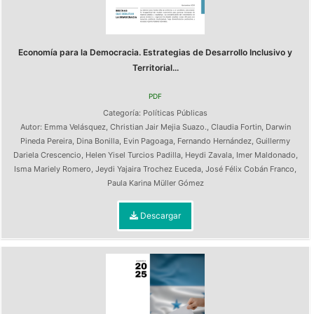
Economía para la Democracia. Estrategias de Desarrollo Inclusivo y
Territorial...
PDF
Categoría:
Políticas Públicas
Autor:
Emma Velásquez
,
Christian Jair Mejia Suazo.
,
Claudia Fortin
,
Darwin
Pineda Pereira
,
Dina Bonilla
,
Evin Pagoaga
,
Fernando Hernández
,
Guillermy
Dariela Crescencio
,
Helen Yisel Turcios Padilla
,
Heydi Zavala
,
Imer Maldonado
,
Isma Mariely Romero
,
Jeydi Yajaira Trochez Euceda
,
José Félix Cobán Franco
,
Paula Karina Müller Gómez
Descargar