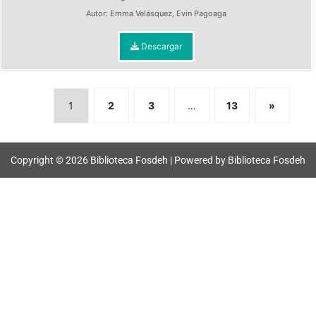
Autor:
Emma Velásquez
,
Evin Pagoaga
Descargar
1
2
3
…
13
»
Copyright © 2026 Biblioteca Fosdeh | Powered by Biblioteca Fosdeh