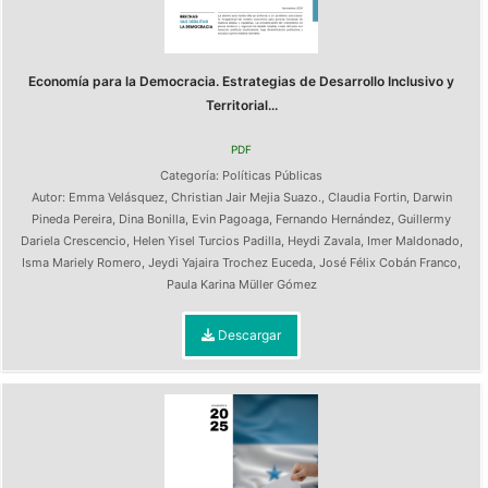
Economía para la Democracia. Estrategias de Desarrollo Inclusivo y
Territorial...
PDF
Categoría:
Políticas Públicas
Autor:
Emma Velásquez
,
Christian Jair Mejia Suazo.
,
Claudia Fortin
,
Darwin
Pineda Pereira
,
Dina Bonilla
,
Evin Pagoaga
,
Fernando Hernández
,
Guillermy
Dariela Crescencio
,
Helen Yisel Turcios Padilla
,
Heydi Zavala
,
Imer Maldonado
,
Isma Mariely Romero
,
Jeydi Yajaira Trochez Euceda
,
José Félix Cobán Franco
,
Paula Karina Müller Gómez
Descargar