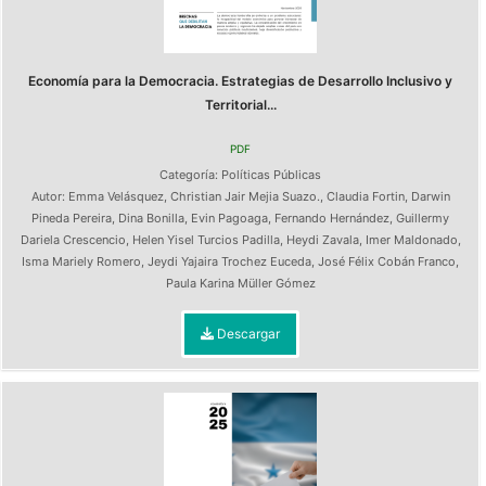
Economía para la Democracia. Estrategias de Desarrollo Inclusivo y
Territorial...
PDF
Categoría:
Políticas Públicas
Autor:
Emma Velásquez
,
Christian Jair Mejia Suazo.
,
Claudia Fortin
,
Darwin
Pineda Pereira
,
Dina Bonilla
,
Evin Pagoaga
,
Fernando Hernández
,
Guillermy
Dariela Crescencio
,
Helen Yisel Turcios Padilla
,
Heydi Zavala
,
Imer Maldonado
,
Isma Mariely Romero
,
Jeydi Yajaira Trochez Euceda
,
José Félix Cobán Franco
,
Paula Karina Müller Gómez
Descargar