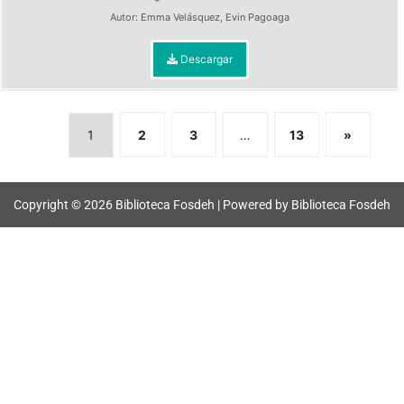
Autor:
Emma Velásquez
,
Evin Pagoaga
Descargar
1
2
3
…
13
»
Copyright © 2026 Biblioteca Fosdeh | Powered by Biblioteca Fosdeh