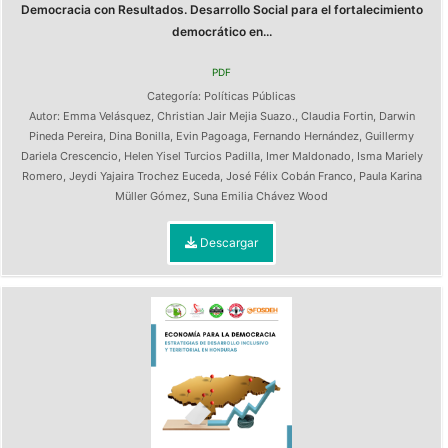
Democracia con Resultados. Desarrollo Social para el fortalecimiento
democrático en...
PDF
Categoría:
Políticas Públicas
Autor:
Emma Velásquez
,
Christian Jair Mejia Suazo.
,
Claudia Fortin
,
Darwin
Pineda Pereira
,
Dina Bonilla
,
Evin Pagoaga
,
Fernando Hernández
,
Guillermy
Dariela Crescencio
,
Helen Yisel Turcios Padilla
,
Imer Maldonado
,
Isma Mariely
Romero
,
Jeydi Yajaira Trochez Euceda
,
José Félix Cobán Franco
,
Paula Karina
Müller Gómez
,
Suna Emilia Chávez Wood
Descargar