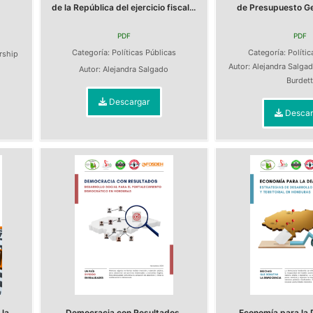
de la República del ejercicio fiscal...
de Presupuesto Gen
PDF
PDF
s
Categoría:
Políticas Públicas
Categoría:
Polític
ership
Autor:
Alejandra Salga
Autor:
Alejandra Salgado
Burdet
Descargar
Descar
la
Democracia con Resultados.
Economía para la 