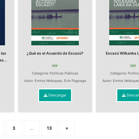
 las
¿Qué es el Acuerdo de Escazú?
Escazú Wilkanka L
s...
PDF
PDF
Categoría:
Políticas Públicas
Categoría:
Polític
s
Autor:
Emma Velásquez
,
Evin Pagoaga
Autor:
Emma Velásque
Descargar
Descar
3
…
13
»