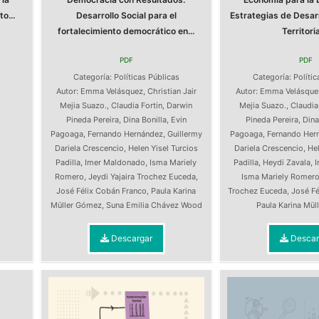
o...
Desarrollo Social para el
Estrategias de Desarr
fortalecimiento democrático en...
Territorial
PDF
PDF
s
Categoría:
Políticas Públicas
Categoría:
Polític
Autor:
Emma Velásquez
,
Christian Jair
Autor:
Emma Velásque
Mejia Suazo.
,
Claudia Fortin
,
Darwin
Mejia Suazo.
,
Claudia
Pineda Pereira
,
Dina Bonilla
,
Evin
Pineda Pereira
,
Dina
Pagoaga
,
Fernando Hernández
,
Guillermy
Pagoaga
,
Fernando Her
Dariela Crescencio
,
Helen Yisel Turcios
Dariela Crescencio
,
Hel
Padilla
,
Imer Maldonado
,
Isma Mariely
Padilla
,
Heydi Zavala
,
Romero
,
Jeydi Yajaira Trochez Euceda
,
Isma Mariely Romer
José Félix Cobán Franco
,
Paula Karina
Trochez Euceda
,
José Fé
Müller Gómez
,
Suna Emilia Chávez Wood
Paula Karina Mü
Descargar
Descar