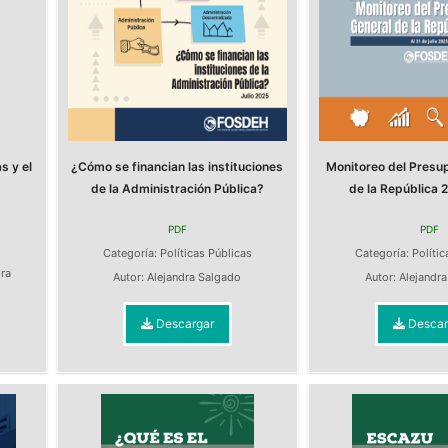
s y el
¿Cómo se financian las instituciones
Monitoreo del Presu
de la Administración Pública?
de la República 2
PDF
PDF
s
Categoría:
Políticas Públicas
Categoría:
Polític
dra
Autor:
Alejandra Salgado
Autor:
Alejandr
Descargar
Descar