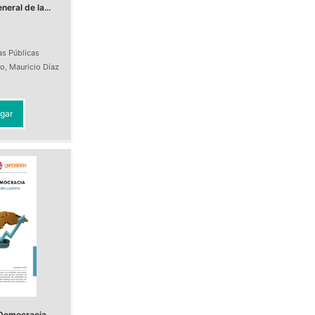
eral de la...
as Públicas
do
,
Mauricio Díaz
t
gar
Democracia.