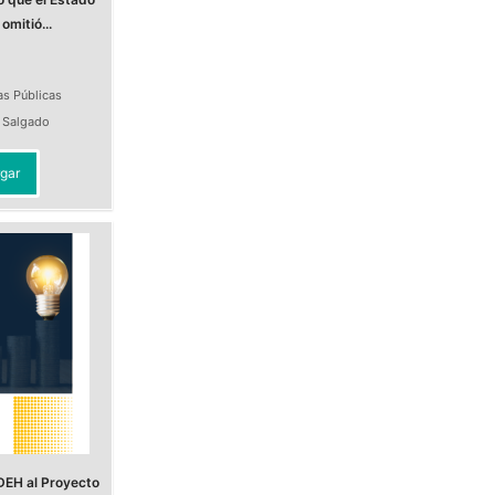
omitió...
as Públicas
a Salgado
gar
DEH al Proyecto