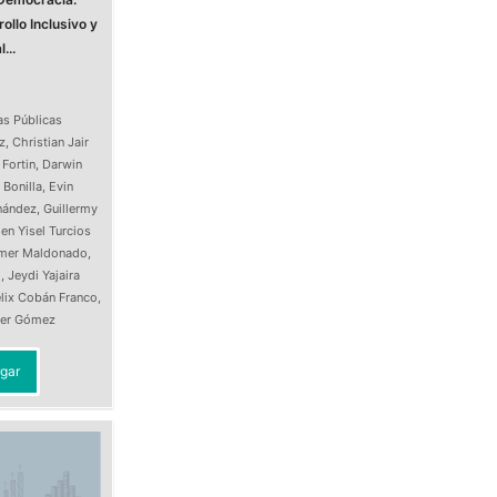
ollo Inclusivo y
...
as Públicas
z
,
Christian Jair
 Fortin
,
Darwin
 Bonilla
,
Evin
nández
,
Guillermy
en Yisel Turcios
Imer Maldonado
,
o
,
Jeydi Yajaira
lix Cobán Franco
,
ller Gómez
gar