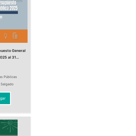
puesto General
025 al 31...
as Públicas
a Salgado
gar