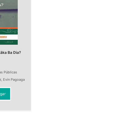
âka Ba Dia?
as Públicas
z
,
Evin Pagoaga
gar