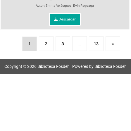
Autor:
Emma Velásquez
,
Evin Pagoaga
Descargar
1
2
3
…
13
»
Copyright © 2026 Biblioteca Fosdeh | Powered by Biblioteca Fosdeh