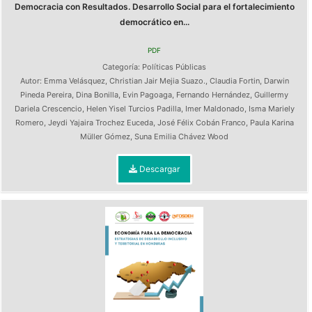
Democracia con Resultados. Desarrollo Social para el fortalecimiento
democrático en...
PDF
Categoría:
Políticas Públicas
Autor:
Emma Velásquez
,
Christian Jair Mejia Suazo.
,
Claudia Fortin
,
Darwin
Pineda Pereira
,
Dina Bonilla
,
Evin Pagoaga
,
Fernando Hernández
,
Guillermy
Dariela Crescencio
,
Helen Yisel Turcios Padilla
,
Imer Maldonado
,
Isma Mariely
Romero
,
Jeydi Yajaira Trochez Euceda
,
José Félix Cobán Franco
,
Paula Karina
Müller Gómez
,
Suna Emilia Chávez Wood
Descargar