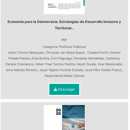
Economía para la Democracia. Estrategias de Desarrollo Inclusivo y
Territorial...
PDF
Categoría:
Políticas Públicas
Autor:
Emma Velásquez
,
Christian Jair Mejia Suazo.
,
Claudia Fortin
,
Darwin
Pineda Pereira
,
Dina Bonilla
,
Evin Pagoaga
,
Fernando Hernández
,
Guillermy
Dariela Crescencio
,
Helen Yisel Turcios Padilla
,
Heydi Zavala
,
Imer Maldonado
,
Isma Mariely Romero
,
Jeydi Yajaira Trochez Euceda
,
José Félix Cobán Franco
,
Paula Karina Müller Gómez
Descargar