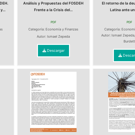
SDEH.
Análisis y Propuestas del FOSDEH
El retorno de la d
...
Frente a la Crisis del...
Latina ante un
PDF
PDF
as
Categoría:
Economía y Finanzas
Categoría:
Economí
Autor:
Ismael Zepeda
Autor:
Ismael Zepeda
Burdet
Descargar
Descar