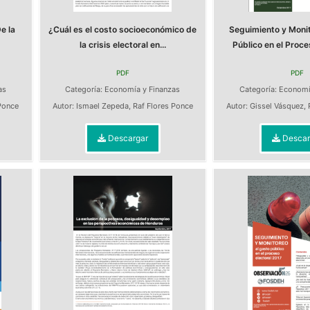
e la
¿Cuál es el costo socioeconómico de
Seguimiento y Monit
la crisis electoral en...
Público en el Proces
PDF
PDF
as
Categoría:
Economía y Finanzas
Categoría:
Economí
Ponce
Autor:
Ismael Zepeda
,
Raf Flores Ponce
Autor:
Gissel Vásquez
,
Descargar
Descar