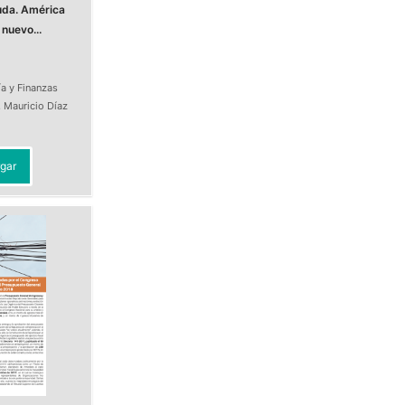
euda. América
 nuevo...
a y Finanzas
,
Mauricio Díaz
t
gar