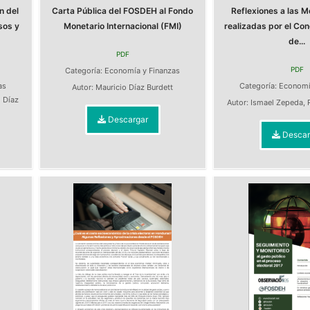
n del
Carta Pública del FOSDEH al Fondo
Reflexiones a las M
sos y
Monetario Internacional (FMI)
realizadas por el Co
de...
PDF
PDF
Categoría:
Economía y Finanzas
as
Categoría:
Economí
Autor:
Mauricio Díaz Burdett
 Díaz
Autor:
Ismael Zepeda
,
Descargar
Descar