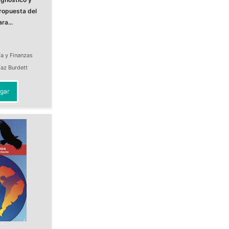
ropuesta del
a...
a y Finanzas
íaz Burdett
gar