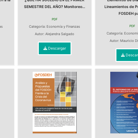
SEMESTRE DEL AÑO? Monitoreo...
Lineamientos de P
FOSDEH par
PDF
PDF
as
Categoría:
Economía y Finanzas
Categoría:
Economí
Autor:
Alejandra Salgado
Autor:
Mauricio D
Descargar
Descar