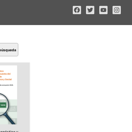
 búsqueda
gnóstico y