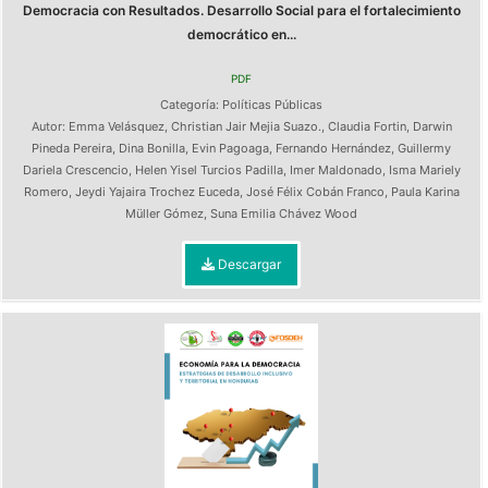
Democracia con Resultados. Desarrollo Social para el fortalecimiento
democrático en...
PDF
Categoría:
Políticas Públicas
Autor:
Emma Velásquez
,
Christian Jair Mejia Suazo.
,
Claudia Fortin
,
Darwin
Pineda Pereira
,
Dina Bonilla
,
Evin Pagoaga
,
Fernando Hernández
,
Guillermy
Dariela Crescencio
,
Helen Yisel Turcios Padilla
,
Imer Maldonado
,
Isma Mariely
Romero
,
Jeydi Yajaira Trochez Euceda
,
José Félix Cobán Franco
,
Paula Karina
Müller Gómez
,
Suna Emilia Chávez Wood
Descargar