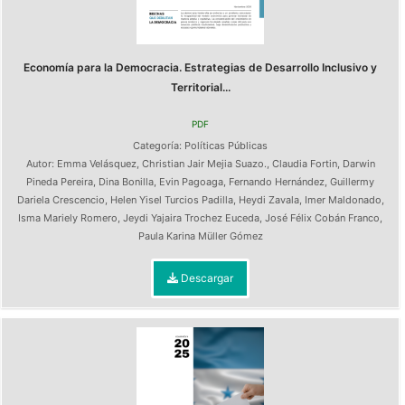
Economía para la Democracia. Estrategias de Desarrollo Inclusivo y
Territorial...
PDF
Categoría:
Políticas Públicas
Autor:
Emma Velásquez
,
Christian Jair Mejia Suazo.
,
Claudia Fortin
,
Darwin
Pineda Pereira
,
Dina Bonilla
,
Evin Pagoaga
,
Fernando Hernández
,
Guillermy
Dariela Crescencio
,
Helen Yisel Turcios Padilla
,
Heydi Zavala
,
Imer Maldonado
,
Isma Mariely Romero
,
Jeydi Yajaira Trochez Euceda
,
José Félix Cobán Franco
,
Paula Karina Müller Gómez
Descargar