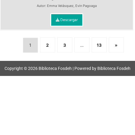
Autor:
Emma Velásquez
,
Evin Pagoaga
Descargar
1
2
3
…
13
»
Copyright © 2026 Biblioteca Fosdeh | Powered by Biblioteca Fosdeh