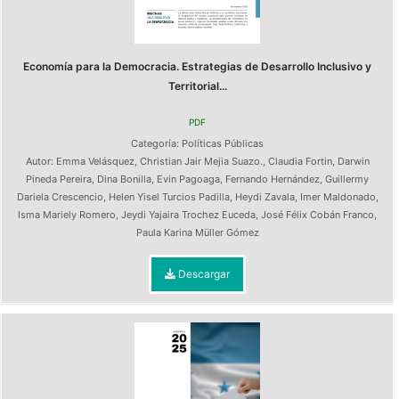
Economía para la Democracia. Estrategias de Desarrollo Inclusivo y
Territorial...
PDF
Categoría:
Políticas Públicas
Autor:
Emma Velásquez
,
Christian Jair Mejia Suazo.
,
Claudia Fortin
,
Darwin
Pineda Pereira
,
Dina Bonilla
,
Evin Pagoaga
,
Fernando Hernández
,
Guillermy
Dariela Crescencio
,
Helen Yisel Turcios Padilla
,
Heydi Zavala
,
Imer Maldonado
,
Isma Mariely Romero
,
Jeydi Yajaira Trochez Euceda
,
José Félix Cobán Franco
,
Paula Karina Müller Gómez
Descargar