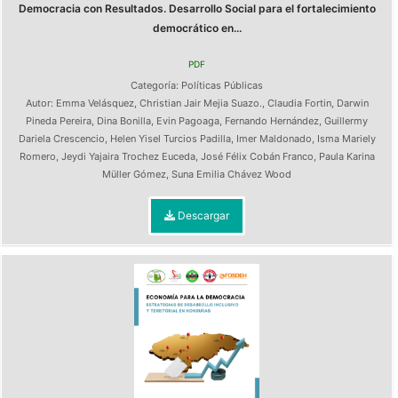
Democracia con Resultados. Desarrollo Social para el fortalecimiento
democrático en...
PDF
Categoría:
Políticas Públicas
Autor:
Emma Velásquez
,
Christian Jair Mejia Suazo.
,
Claudia Fortin
,
Darwin
Pineda Pereira
,
Dina Bonilla
,
Evin Pagoaga
,
Fernando Hernández
,
Guillermy
Dariela Crescencio
,
Helen Yisel Turcios Padilla
,
Imer Maldonado
,
Isma Mariely
Romero
,
Jeydi Yajaira Trochez Euceda
,
José Félix Cobán Franco
,
Paula Karina
Müller Gómez
,
Suna Emilia Chávez Wood
Descargar