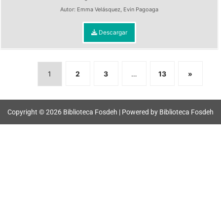
Autor:
Emma Velásquez
,
Evin Pagoaga
Descargar
1
2
3
…
13
»
Copyright © 2026 Biblioteca Fosdeh | Powered by Biblioteca Fosdeh