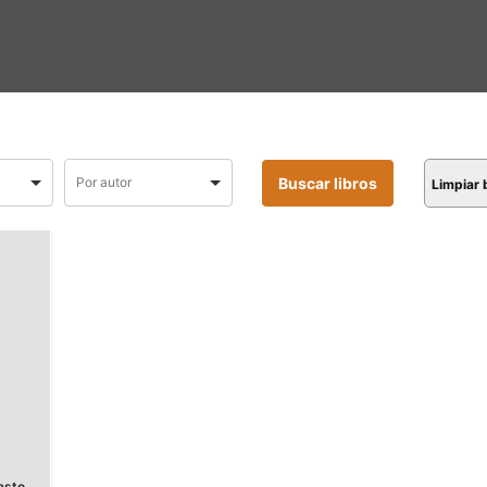
Limpiar
asto