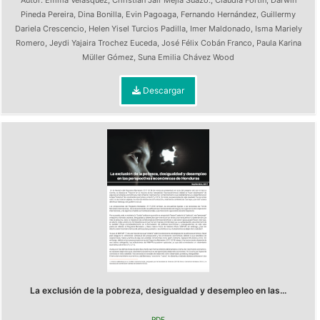
Autor:
Emma Velásquez
,
Christian Jair Mejia Suazo.
,
Claudia Fortin
,
Darwin
Pineda Pereira
,
Dina Bonilla
,
Evin Pagoaga
,
Fernando Hernández
,
Guillermy
Dariela Crescencio
,
Helen Yisel Turcios Padilla
,
Imer Maldonado
,
Isma Mariely
Romero
,
Jeydi Yajaira Trochez Euceda
,
José Félix Cobán Franco
,
Paula Karina
Müller Gómez
,
Suna Emilia Chávez Wood
Descargar
La exclusión de la pobreza, desigualdad y desempleo en las...
PDF