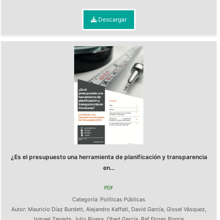
Descargar
¿Es el presupuesto una herramienta de planificación y transparencia
en...
PDF
Categoría:
Políticas Públicas
Autor:
Mauricio Díaz Burdett
,
Alejandro Kaffati
,
David García
,
Gissel Vásquez
,
Ismael Zepeda
,
Julio Rivera
,
Obed García
,
Raf Flores Ponce