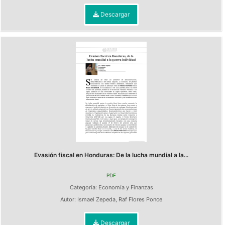
Descargar
Evasión fiscal en Honduras: De la lucha mundial a la...
PDF
Categoría:
Economía y Finanzas
Autor:
Ismael Zepeda
,
Raf Flores Ponce
Descargar