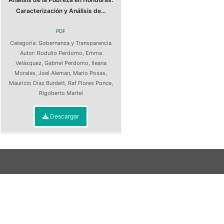
Caracterización y Análisis de...
PDF
Categoría:
Gobernanza y Transparencia
Autor:
Rodulio Perdomo
,
Emma
Velásquez
,
Gabriel Perdomo
,
Ileana
Morales
,
Joel Aleman
,
Mario Posas
,
Mauricio Díaz Burdett
,
Raf Flores Ponce
,
Rigoberto Martel
Descargar