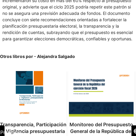
incrementaron su costo en más del 60% respecto al presupuesto
original, y advierte que el ciclo 2025 podría repetir este patrón si
no se asegura una previsión adecuada de fondos. El documento
concluye con siete recomendaciones orientadas a fortalecer la
planificación presupuestaria electoral, la transparencia y la
rendición de cuentas, subrayando que el presupuesto es esencial
para garantizar elecciones democráticas, confiables y oportunas.
Otros libros por - Alejandra Salgado
Transparencia, Participación
Monitoreo del Presupuesto
y Vigilancia presupuestaria
General de la República del
Previous