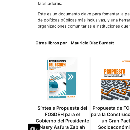
facilitadores.
Este es un documento clave para fomentar la par
de políticas públicas más inclusivas, y una herr
organizaciones comunitarias e instituciones que t
Otros libros por - Mauricio Díaz Burdett
a un Nuevo
Síntesis Propuesta del
Propuesta de F
erdo entre
FOSDEH para el
para la Construc
ras y el FMI
Gobierno del Presidente
un Gran Pac
Nasry Asfura Zablah
Socioeconómi