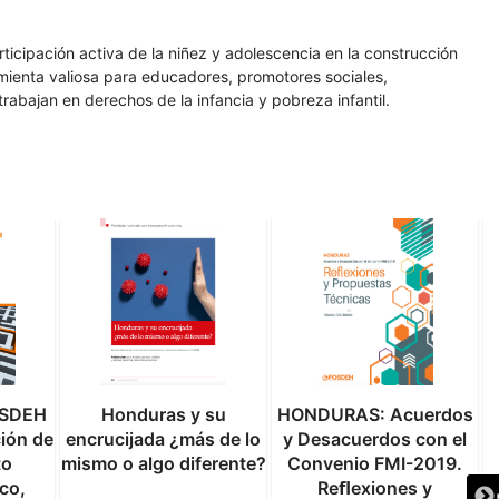
ticipación activa de la niñez y adolescencia en la construcción
amienta valiosa para educadores, promotores sociales,
rabajan en derechos de la infancia y pobreza infantil.
OSDEH
Honduras y su
HONDURAS: Acuerdos
ción de
encrucijada ¿más de lo
y Desacuerdos con el
to
mismo o algo diferente?
Convenio FMI-2019.
co,
Reﬂexiones y
P