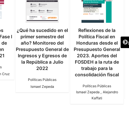
os
¿Qué ha sucedido en el
Reflexiones de la
N
Fase I
primer semestre del
Política Fiscal en
n de
año? Monitoreo del
Honduras desde el
en
Presupuesto General de
Presupuesto General
l
21
Ingresos y Egresos de
2023. Aportes del
la República a Julio
FOSDEH a la ruta de
as
2022
trabajo para la
n Cruz
consolidación fiscal
Políticas Públicas
Políticas Públicas
Ismael Zepeda
,
Ismael Zepeda
Alejandro
Kaffati