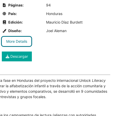
Páginas:
94
País:
Honduras
Edición:
Mauricio Díaz Burdett
Diseño:
Joel Aleman
More Details
Descargar
era fase en Honduras del proyecto internacional
Unlock Literacy
rar la alfabetización infantil a través de la acción comunitaria y
tativo y elementos comparativos, se desarrolló en 9 comunidades
trevistas y grupos focales.
e los campamentos de lectura (alianzas con autoridades