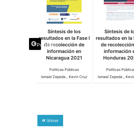
ción Básica en
Síntesis de los
Síntesis de l
as 2015-2020.
resultados en la Fase I
resultados en la 
ias y Desafíos
de recolección de
de recolecció
Previous
información en
información 
ticas Públicas
Nicaragua 2021
Honduras 20
,
epeda
Kevin Cruz
Políticas Públicas
Políticas Públic
,
,
Ismael Zepeda
Kevin Cruz
Ismael Zepeda
Kevi
Volver