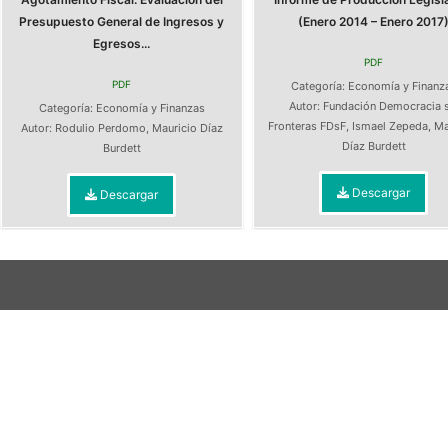
Presupuesto General de Ingresos y
(Enero 2014 – Enero 2017
Egresos...
PDF
PDF
Categoría:
Economía y Finanz
Autor:
Fundación Democracia s
Categoría:
Economía y Finanzas
Fronteras FDsF
,
Ismael Zepeda
,
Ma
Autor:
Rodulio Perdomo
,
Mauricio Díaz
Díaz Burdett
Burdett
Descargar
Descargar