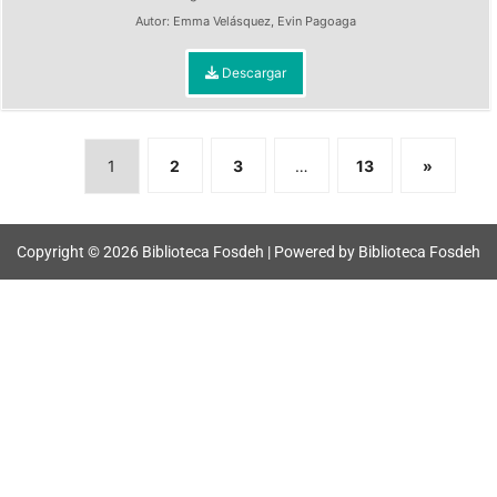
Autor:
Emma Velásquez
,
Evin Pagoaga
Descargar
1
2
3
…
13
»
Copyright © 2026 Biblioteca Fosdeh | Powered by Biblioteca Fosdeh