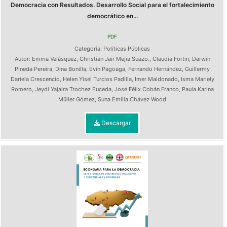
Democracia con Resultados. Desarrollo Social para el fortalecimiento
democrático en...
PDF
Categoría:
Políticas Públicas
Autor:
Emma Velásquez
,
Christian Jair Mejia Suazo.
,
Claudia Fortin
,
Darwin
Pineda Pereira
,
Dina Bonilla
,
Evin Pagoaga
,
Fernando Hernández
,
Guillermy
Dariela Crescencio
,
Helen Yisel Turcios Padilla
,
Imer Maldonado
,
Isma Mariely
Romero
,
Jeydi Yajaira Trochez Euceda
,
José Félix Cobán Franco
,
Paula Karina
Müller Gómez
,
Suna Emilia Chávez Wood
Descargar