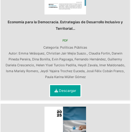
Economía para la Democracia. Estrategias de Desarrollo Inclusivo y
Territorial...
PDF
Categoría:
Políticas Públicas
Autor:
Emma Velásquez
,
Christian Jair Mejia Suazo.
,
Claudia Fortin
,
Darwin
Pineda Pereira
,
Dina Bonilla
,
Evin Pagoaga
,
Fernando Hernández
,
Guillermy
Dariela Crescencio
,
Helen Yisel Turcios Padilla
,
Heydi Zavala
,
Imer Maldonado
,
Isma Mariely Romero
,
Jeydi Yajaira Trochez Euceda
,
José Félix Cobán Franco
,
Paula Karina Müller Gómez
Descargar