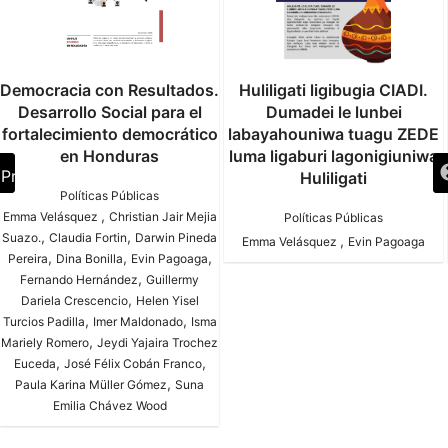
Democracia con Resultados.
Huliligati ligibugia CIADI.
Desarrollo Social para el
Dumadei le lunbei
fortalecimiento democrático
labayahouniwa tuagu ZEDE
en Honduras
luma ligaburi lagonigiuniwa
Previous
Huliligati
Políticas Públicas
,
Emma Velásquez
Christian Jair Mejia
Políticas Públicas
,
,
Suazo.
Claudia Fortin
Darwin Pineda
,
Emma Velásquez
Evin Pagoaga
,
,
,
Pereira
Dina Bonilla
Evin Pagoaga
,
Fernando Hernández
Guillermy
,
Dariela Crescencio
Helen Yisel
,
,
Turcios Padilla
Imer Maldonado
Isma
,
Mariely Romero
Jeydi Yajaira Trochez
,
,
Euceda
José Félix Cobán Franco
,
Paula Karina Müller Gómez
Suna
Emilia Chávez Wood