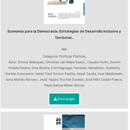
Economía para la Democracia. Estrategias de Desarrollo Inclusivo y
Territorial...
PDF
Categoría:
Políticas Públicas
Autor:
Emma Velásquez
,
Christian Jair Mejia Suazo.
,
Claudia Fortin
,
Darwin
Pineda Pereira
,
Dina Bonilla
,
Evin Pagoaga
,
Fernando Hernández
,
Guillermy
Dariela Crescencio
,
Helen Yisel Turcios Padilla
,
Heydi Zavala
,
Imer Maldonado
,
Isma Mariely Romero
,
Jeydi Yajaira Trochez Euceda
,
José Félix Cobán Franco
,
Paula Karina Müller Gómez
Descargar