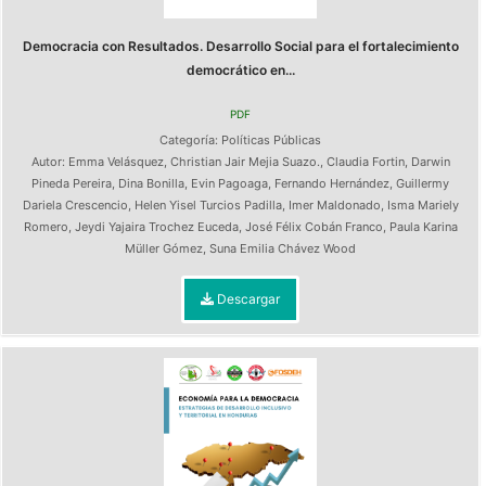
Democracia con Resultados. Desarrollo Social para el fortalecimiento
democrático en...
PDF
Categoría:
Políticas Públicas
Autor:
Emma Velásquez
,
Christian Jair Mejia Suazo.
,
Claudia Fortin
,
Darwin
Pineda Pereira
,
Dina Bonilla
,
Evin Pagoaga
,
Fernando Hernández
,
Guillermy
Dariela Crescencio
,
Helen Yisel Turcios Padilla
,
Imer Maldonado
,
Isma Mariely
Romero
,
Jeydi Yajaira Trochez Euceda
,
José Félix Cobán Franco
,
Paula Karina
Müller Gómez
,
Suna Emilia Chávez Wood
Descargar