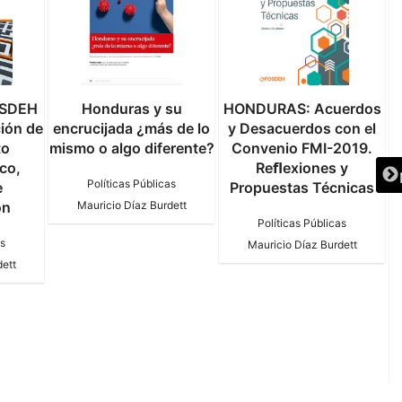
OSDEH
Honduras y su
HONDURAS: Acuerdos
ción de
encrucijada ¿más de lo
y Desacuerdos con el
to
mismo o algo diferente?
Convenio FMI-2019.
co,
Reﬂexiones y
P
Políticas Públicas
e
Propuestas Técnicas
ón
Mauricio Díaz Burdett
Políticas Públicas
as
Mauricio Díaz Burdett
dett
p