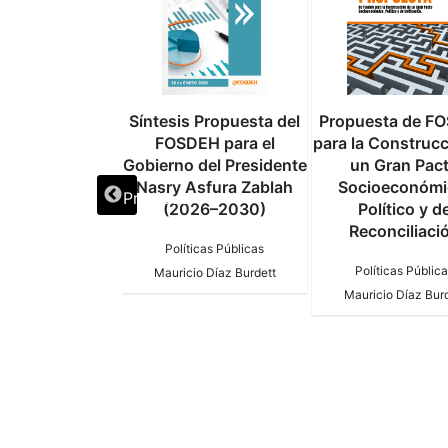
a un Nuevo
Síntesis Propuesta del
Propuesta de F
erdo entre
FOSDEH para el
para la Construc
ras y el FMI
Gobierno del Presidente
un Gran Pac
Nasry Asfura Zablah
Socioeconómi
Previous
(2026–2030)
Político y d
io Díaz Burdett
Reconciliaci
Políticas Públicas
Políticas Públic
Mauricio Díaz Burdett
Mauricio Díaz Bur