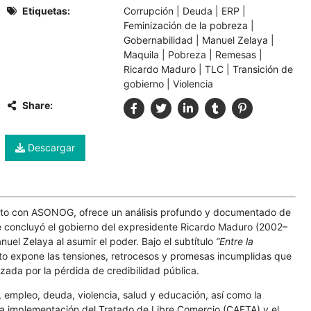
Etiquetas:
Corrupción
|
Deuda
|
ERP
|
Feminización de la pobreza
|
Gobernabilidad
|
Manuel Zelaya
|
Maquila
|
Pobreza
|
Remesas
|
Ricardo Maduro
|
TLC
|
Transición de
gobierno
|
Violencia
Share:
Descargar
unto con ASONOG, ofrece un análisis profundo y documentado de
que concluyó el gobierno del expresidente Ricardo Maduro (2002–
uel Zelaya al asumir el poder. Bajo el subtítulo
“Entre la
to expone las tensiones, retrocesos y promesas incumplidas que
izada por la pérdida de credibilidad pública.
, empleo, deuda, violencia, salud y educación, así como la
 la implementación del Tratado de Libre Comercio (CAFTA) y el