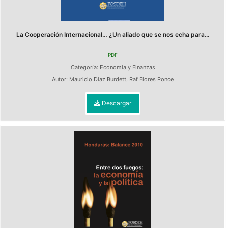
La Cooperación Internacional… ¿Un aliado que se nos echa para...
PDF
Categoría:
Economía y Finanzas
Autor:
Mauricio Díaz Burdett
,
Raf Flores Ponce
Descargar