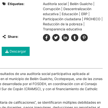
Etiquetas:
Auditoría social
|
Belén Gualcho
|
Corrupción
|
Descentralización
educativa
|
Educación
|
ERP
|
Participación ciudadana
|
PROHECO
|
Reducción de la pobreza
|
Transparencia educativa
Share:
Descargar
sultados de una auditoría social participativa aplicada al
n el municipio de Belén Gualcho, Ocotepeque, una de las zonas
ue desarrollada por el FOSDEH, en coordinación con el Consejo
 Sur de Copán (CRAMSC), y con el financiamiento de Catholic
aria de calificaciones”, se identificaron múltiples debilidades en
a de docentes, pagos irregulares, deducciones no reportadas al