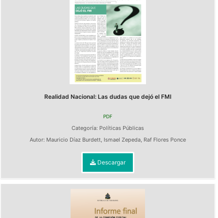
Realidad Nacional: Las dudas que dejó el FMI
PDF
Categoría:
Políticas Públicas
Autor:
Mauricio Díaz Burdett
,
Ismael Zepeda
,
Raf Flores Ponce
Descargar