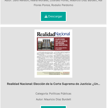
Autor:
Julio Rendón
,
Ileana Morales
,
Lourdes Flores
,
Mauricio Díaz Burdett
,
Raf
Flores Ponce
,
Rodulio Perdomo
Descargar
Realidad Nacional: Elección de la Corte Suprema de Justicia: ¿Un...
Categoría:
Políticas Públicas
Autor:
Mauricio Díaz Burdett