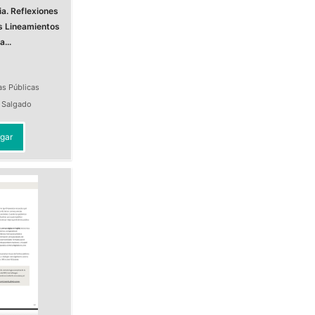
a. Reflexiones
s Lineamientos
a...
as Públicas
a Salgado
gar