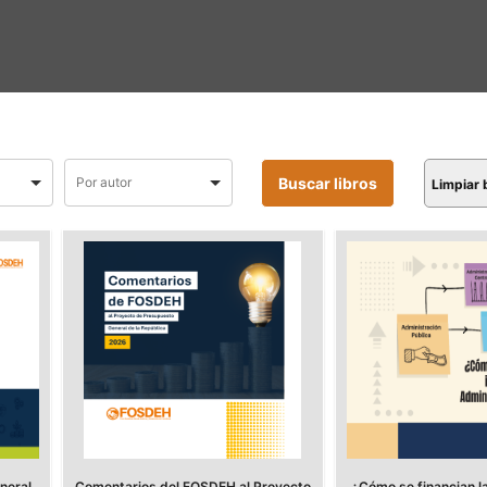
Limpiar
neral
Comentarios del FOSDEH al Proyecto
¿Cómo se financian la