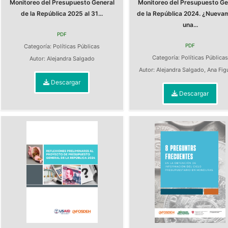
Monitoreo del Presupuesto General
Monitoreo del Presupuesto Ge
de la República 2025 al 31...
de la República 2024. ¿Nueva
una...
PDF
PDF
Categoría:
Políticas Públicas
Categoría:
Políticas Pública
Autor:
Alejandra Salgado
Autor:
Alejandra Salgado
,
Ana Fig
Descargar
Descargar