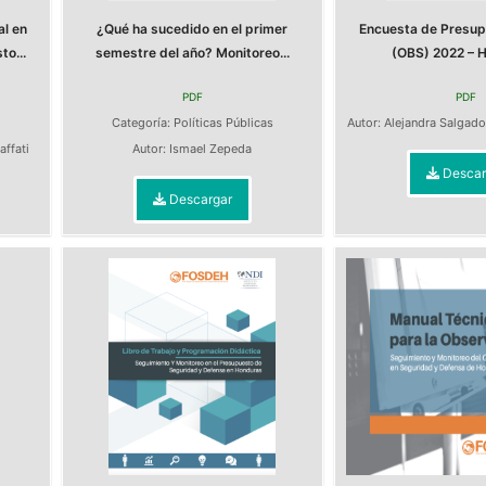
al en
¿Qué ha sucedido en el primer
Encuesta de Presup
o...
semestre del año? Monitoreo...
(OBS) 2022 – 
PDF
PDF
s
Categoría:
Políticas Públicas
Autor:
Alejandra Salgado
affati
Autor:
Ismael Zepeda
Descar
Descargar