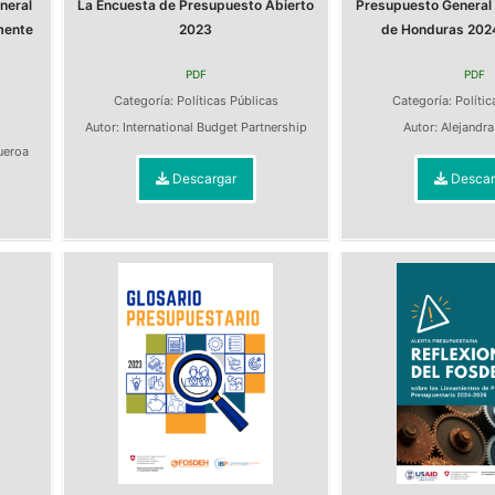
neral
La Encuesta de Presupuesto Abierto
Presupuesto General 
mente
2023
de Honduras 2024:
PDF
PDF
Categoría:
Políticas Públicas
Categoría:
Polític
s
Autor:
International Budget Partnership
Autor:
Alejandr
ueroa
Descargar
Descar