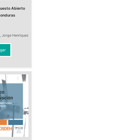
uesto Abierto
Honduras
,
Jorge Henríquez
gar