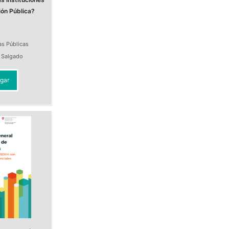
ión Pública?
as Públicas
a Salgado
gar