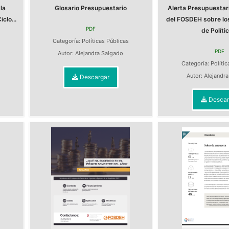
la
Glosario Presupuestario
Alerta Presupuestari
clo...
del FOSDEH sobre lo
PDF
de Polític
Categoría:
Políticas Públicas
PDF
s
Autor:
Alejandra Salgado
Categoría:
Polític
Autor:
Alejandr
Descargar
Descar