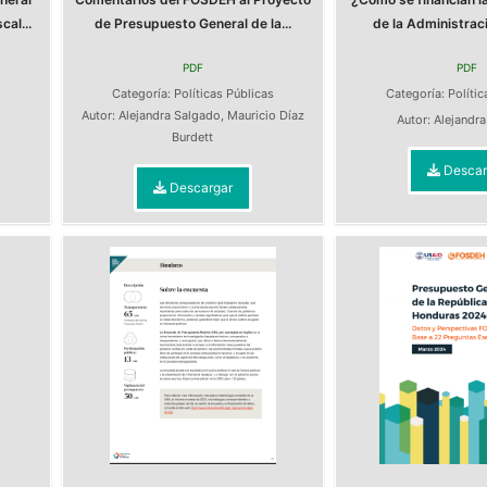
cal...
de Presupuesto General de la...
de la Administrac
PDF
PDF
s
Categoría:
Políticas Públicas
Categoría:
Polític
Autor:
Alejandra Salgado
,
Mauricio Díaz
Autor:
Alejandr
Burdett
Descar
Descargar