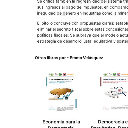
Se critica también la regresividad del sistema 
sus ingresos al pago de impuestos, en comparac
inequidad de género en industrias como la mine
El bifolio concluye con propuestas claras: establ
eliminar el secreto fiscal sobre estas concesion
políticas fiscales. Se subraya que el modelo ac
estrategia de desarrollo justa, equitativa y sosten
Otros libros por - Emma Velásquez
a dónde va el
Economía para la
Democracia 