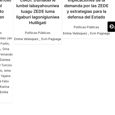
rrollo
CIADI. Dumadei le
Implicaciones de la
A
l
lunbei labayahouniwa
demanda por las ZEDE
l
to
tuagu ZEDE luma
y estrategias para la
en
ligaburi lagonigiuniwa
defensa del Estado
Huliligati
Políticas Públicas
as
Políticas Públicas
,
Emma Velásquez
Evin Pagoaga
E
tian Jair
,
Emma Velásquez
Evin Pagoaga
,
 Fortin
,
a
Dina
Fernando
Dariela
l Turcios
,
do
Isma
 Yajaira
é Félix
Karina
Emilia