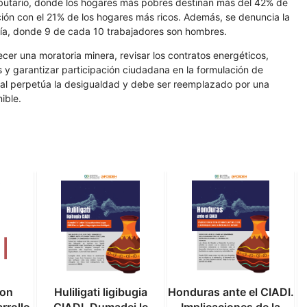
tributario, donde los hogares más pobres destinan más del 42% de
ión con el 21% de los hogares más ricos. Además, se denuncia la
ría, donde 9 de cada 10 trabajadores son hombres.
ecer una moratoria minera, revisar los contratos energéticos,
es y garantizar participación ciudadana en la formulación de
tual perpetúa la desigualdad y debe ser reemplazado por una
ible.
con
Huliligati ligibugia
Honduras ante el CIADI.