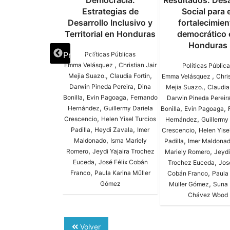
o de reforma de
Democracia.
Resultados. Desa
y del sector
Estrategias de
Social para e
co en Honduras?
Desarrollo Inclusivo y
fortalecimien
Territorial en Honduras
democrático 
ticas Públicas
Honduras
Previous
Políticas Públicas
a Velásquez
,
Emma Velásquez
Christian Jair
Políticas Públic
,
,
,
Mejia Suazo.
Claudia Fortin
Emma Velásquez
Chris
,
,
Darwin Pineda Pereira
Dina
Mejia Suazo.
Claudia
,
,
Bonilla
Evin Pagoaga
Fernando
Darwin Pineda Pereir
,
,
,
Hernández
Guillermy Dariela
Bonilla
Evin Pagoaga
,
,
Crescencio
Helen Yisel Turcios
Hernández
Guillermy 
,
,
,
Padilla
Heydi Zavala
Imer
Crescencio
Helen Yise
,
,
Maldonado
Isma Mariely
Padilla
Imer Maldona
,
,
Romero
Jeydi Yajaira Trochez
Mariely Romero
Jeydi
,
,
Euceda
José Félix Cobán
Trochez Euceda
Jos
,
,
Franco
Paula Karina Müller
Cobán Franco
Paula 
,
Gómez
Müller Gómez
Suna 
Chávez Wood
Volver